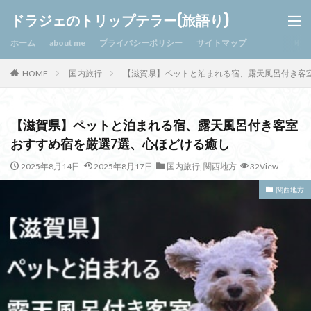
ドラジェのトリップテラー(旅語り)
ホーム
about me
プライバシーポリシー
サイトマップ
HOME
国内旅行
【滋賀県】ペットと泊まれる宿、露天風呂付き客
【滋賀県】ペットと泊まれる宿、露天風呂付き客室
おすすめ宿を厳選7選、心ほどける癒し
2025年8月14日
2025年8月17日
国内旅行
,
関西地方
32View
関西地方