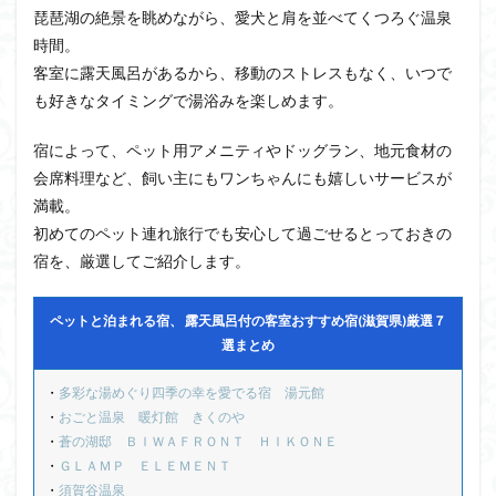
琵琶湖の絶景を眺めながら、愛犬と肩を並べてくつろぐ温泉
時間。
客室に露天風呂があるから、移動のストレスもなく、いつで
も好きなタイミングで湯浴みを楽しめます。
宿によって、ペット用アメニティやドッグラン、地元食材の
会席料理など、飼い主にもワンちゃんにも嬉しいサービスが
満載。
初めてのペット連れ旅行でも安心して過ごせるとっておきの
宿を、厳選してご紹介します。
ペットと泊まれる宿、 露天風呂付の客室おすすめ宿(滋賀県)厳選７
選まとめ
・
多彩な湯めぐり四季の幸を愛でる宿 湯元館
・
おごと温泉 暖灯館 きくのや
・
蒼の湖邸 ＢＩＷＡＦＲＯＮＴ ＨＩＫＯＮＥ
・
ＧＬＡＭＰ ＥＬＥＭＥＮＴ
・
須賀谷温泉