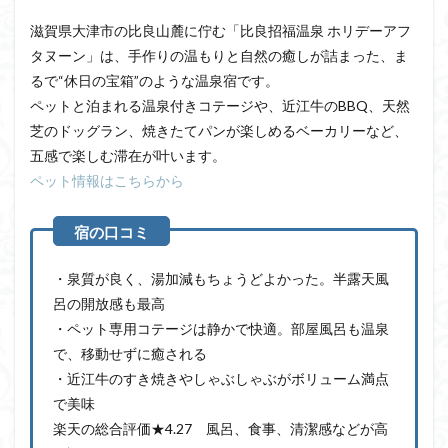
滋賀県大津市の比良山麓に佇む「比良招福温泉 ホリデーアフ
タヌーン」は、手作りの温もりと自然の癒しが詰まった、ま
るで“休日の宝箱”のような温泉宿です。
ペットと泊まれる温泉付きコテージや、近江牛のBBQ、天然
芝のドッグラン、焼きたてパンが楽しめるベーカリーなど、
五感で楽しむ滞在が叶います。
ペット情報はこちらから
・泉質が良く、湯加減もちょうどよかった。半露天風
呂の開放感も最高
・ペット専用コテージは静かで快適。部屋風呂も温泉
で、移動せずに癒される
・近江牛のすき焼きやしゃぶしゃぶがボリューム満点
で美味
楽天の総合評価★4.27 風呂、食事、清潔感などが高