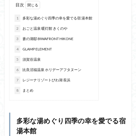
目次
1
多彩な湯めぐり四季の幸を愛でる宿 湯本館
2
おごと温泉 暖灯館 きくのや
3
蒼の湖邸 BIWAFRONT HIKONE
4
GLAMP ELEMENT
5
須賀谷温泉
6
比良沼福温泉 ホリデーアフタヌーン
7
レジーナリゾートびわ湖 長浜
8
まとめ
多彩な湯めぐり四季の幸を愛でる宿
湯本館