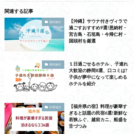
関連する記事
【沖縄】サウナ付きヴィラで
国内旅行
過ごすおすすめ9選!恩納村・
宮古島・石垣島・今帰仁村・
国頭村を厳選
１日過ごせるホテル 、子連れ
国内旅行
大歓迎の静岡8選、口コミは?
子供が夢中になって楽しめる
ホテルを紹介
【福井県の宿】料理が豪華す
中部地方
ぎると話題の民宿6選!新鮮な
若狭ふぐ、越前カニ、船盛を
舌づつみ