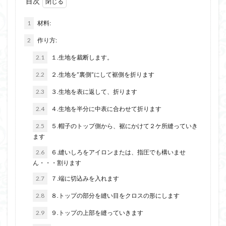
目次
1
材料:
2
作り方:
2.1
１.生地を裁断します。
2.2
２.生地を”裏側”にして裾側を折ります
2.3
３.生地を表に返して、折ります
2.4
４.生地を半分に中表に合わせて折ります
2.5
５.帽子のトップ側から、裾にかけて２ケ所縫っていき
ます
2.6
６.縫いしろをアイロンまたは、指圧でも構いませ
ん・・・割ります
2.7
７.端に切込みを入れます
2.8
８.トップの部分を縫い目をクロスの形にします
2.9
９.トップの上部を縫っていきます