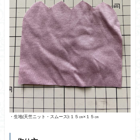
・生地(天竺ニット・スムース):１５㎝×１５㎝