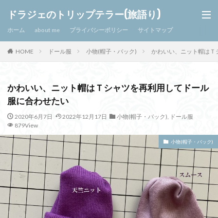
ドラジェのトリップテラー(旅語り)
ホーム
about me
プライバシーポリシー
サイトマップ
HOME
ドール服
小物(帽子・バック)
かわいい、ニット帽はＴ
かわいい、ニット帽はＴシャツを再利用してドール
服に合わせたい
2020年6月7日
2022年12月17日
小物(帽子・バック)
,
ドール服
879View
小物(帽子・バック)