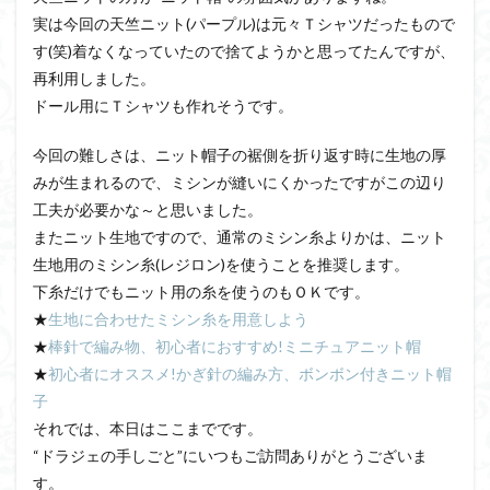
実は今回の天竺ニット(パープル)は元々Ｔシャツだったもので
す(笑)着なくなっていたので捨てようかと思ってたんですが、
再利用しました。
ドール用にＴシャツも作れそうです。
今回の難しさは、ニット帽子の裾側を折り返す時に生地の厚
みが生まれるので、ミシンが縫いにくかったですがこの辺り
工夫が必要かな～と思いました。
またニット生地ですので、通常のミシン糸よりかは、ニット
生地用のミシン糸(レジロン)を使うことを推奨します。
下糸だけでもニット用の糸を使うのもＯＫです。
★
生地に合わせたミシン糸を用意しよう
★
棒針で編み物、初心者におすすめ!ミニチュアニット帽
★
初心者にオススメ!かぎ針の編み方、ボンボン付きニット帽
子
それでは、本日はここまでです。
“ドラジェの手しごと”にいつもご訪問ありがとうございま
す。